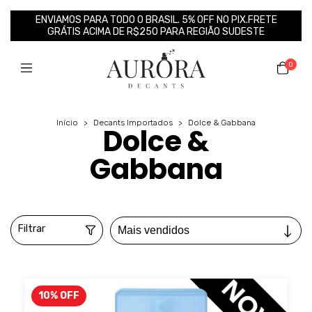
ENVIAMOS PARA TODO O BRASIL. 5% OFF NO PIX.FRETE
GRÁTIS ACIMA DE R$250 PARA REGIÃO SUDESTE
0
Início
>
Decants Importados
>
Dolce & Gabbana
Dolce &
Gabbana
Filtrar
10
%
OFF